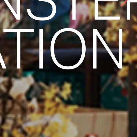
NSTE
TION